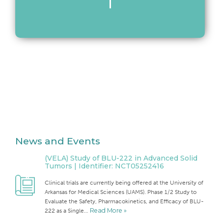
News and Events
(VELA) Study of BLU-222 in Advanced Solid
Tumors | Identifier: NCT05252416
Clinical trials are currently being offered at the University of
Arkansas for Medical Sciences (UAMS). Phase 1/2 Study to
Evaluate the Safety, Pharmacokinetics, and Efficacy of BLU-
222 as a Single…
Read More »