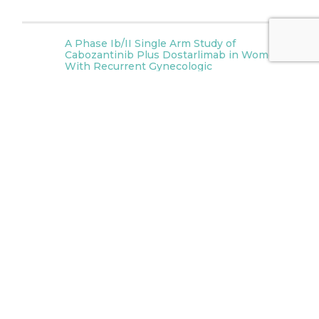
A Phase Ib/II Single Arm Study of
Cabozantinib Plus Dostarlimab in Women
With Recurrent Gynecologic
Carcinosarcoma | Identifier: NCT05559879
Clinical trials are currently being offered at the University of
Alabama at Birmingham. Immunotherapy has gained a
significant amount of attention recently, but its efficacy as a
single agent in…
Read More »
Testing the Addition of Trastuzumab or
Trastuzumab/Pertuzumab to the Usual
Chemotherapy for HER2 Positive
Endometrial Serous Carcinoma or
Carcinosarcoma | Identifier: NCT05256225
Clinical trials are currently being offered at Medical
University of South Carolina (MUSC) Health Care in
Charleston SC. A Phase II/III Study of Paciltaxel/Carboplatin
alone, or combined with either Trastuzumab…