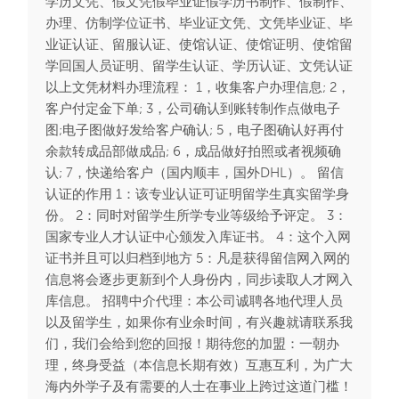
学历文凭、假文凭假毕业证假学历书制作、假制作、
办理、仿制学位证书、毕业证文凭、文凭毕业证、毕
业证认证、留服认证、使馆认证、使馆证明、使馆留
学回国人员证明、留学生认证、学历认证、文凭认证
以上文凭材料办理流程： 1，收集客户办理信息; 2，
客户付定金下单; 3，公司确认到账转制作点做电子
图;电子图做好发给客户确认; 5，电子图确认好再付
余款转成品部做成品; 6，成品做好拍照或者视频确
认; 7，快递给客户（国内顺丰，国外DHL）。 留信
认证的作用 1：该专业认证可证明留学生真实留学身
份。 2：同时对留学生所学专业等级给予评定。 3：
国家专业人才认证中心颁发入库证书。 4：这个入网
证书并且可以归档到地方 5：凡是获得留信网入网的
信息将会逐步更新到个人身份内，同步读取人才网入
库信息。 招聘中介代理：本公司诚聘各地代理人员
以及留学生，如果你有业余时间，有兴趣就请联系我
们，我们会给到您的回报！期待您的加盟：一朝办
理，终身受益（本信息长期有效）互惠互利，为广大
海内外学子及有需要的人士在事业上跨过这道门槛！