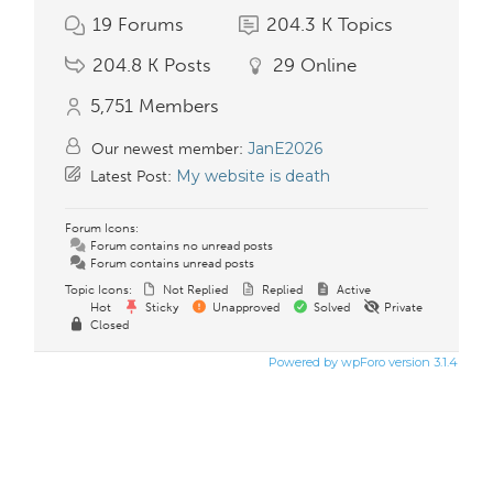
19
Forums
204.3 K
Topics
204.8 K
Posts
29
Online
5,751
Members
JanE2026
Our newest member:
My website is death
Latest Post:
Forum Icons:
Forum contains no unread posts
Forum contains unread posts
Topic Icons:
Not Replied
Replied
Active
Hot
Sticky
Unapproved
Solved
Private
Closed
Powered by wpForo version 3.1.4